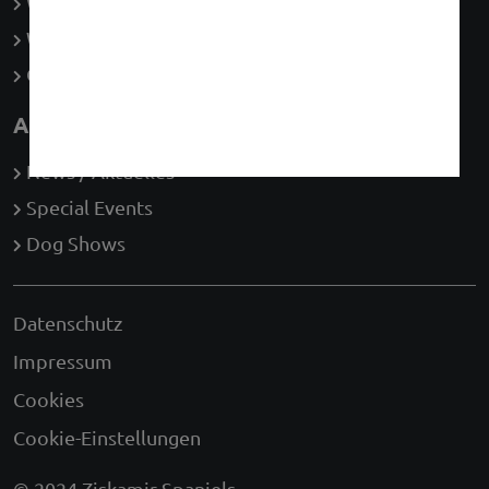
Welpen
Wurfplanung
Galerie
Aktuelles
News / Aktuelles
Special Events
Dog Shows
Datenschutz
Impressum
Cookies
Cookie-Einstellungen
© 2024 Ziskamir Spaniels