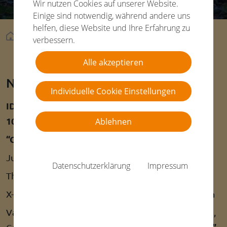
Wir nutzen Cookies auf unserer Website.
Einige sind notwendig, während andere uns
helfen, diese Website und Ihre Erfahrung zu
Aktuelles
Dog Shows
Detail
verbessern.
Alle akzeptieren
Neuss - 2022
Individuelle Cookie Einstellungen
IDS-Neus-09.07.2022 & German-Winner
10.07.2022
Ablehnen
“German Winner 10.07.2022”
Judge: Paula Heikkinen-Lehkonen (FIN)
Datenschutzerklärung
Impressum
Thunder Struck von Ziskamir /Tiger: SG2
X-Actly My Style von Ziskamir: V1, Anw.-Dt.-VDH-Ch
Vanity Fair von Ziskamir/Islay: V1, Anw.-Dt.-VDH-Ch,