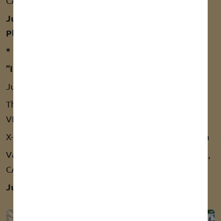
“German Winner 2022”
CAC,CACIB, Best Of Breed
Judge for Group 8: Frau Doppelreiter (A) - 2.
Platz
*
“IDS-Neuss 09.07.2022”
Judge: Ronny Blomme (B))
Thunder Struck von Ziskamir /Tiger: V1, Anw.-Dt.-
VDH-Ch, Res. CAC, Res. CACIB
X-Actly My Style von Ziskamir: V1, Anw.-Dt.-VDH-Ch
Vanity Fair von Ziskamir/Islay: V1, Anw.-Dt.-VDH-Ch,
“Neuss-Sieger 2022”
CAC, CACIB, Best Of Breed
Judge for Group 8: Willy Güllix (D) - 2. Platz